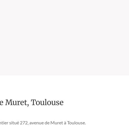
 l’encrassement des supports et la
de Muret, Toulouse
ntier situé 272, avenue de Muret à Toulouse.