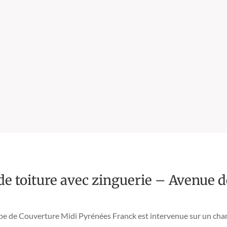
Durabilité
Protège des agressions du temps
Forte résistance aux UV
Effet perlant, nettoyage facilité, limitant
pénétration de l’humidité
de toiture avec zinguerie – Avenue 
uipe de Couverture Midi Pyrénées Franck est intervenue sur un cha