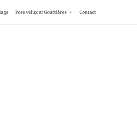
sage
Pose velux et Gouttières
Contact
TOULOUSE