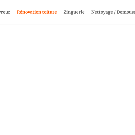
vreur
Rénovation toiture
Zinguerie
Nettoyage / Demous
ION TOITURE À 
COUVERTURE MIDI PYRENEES